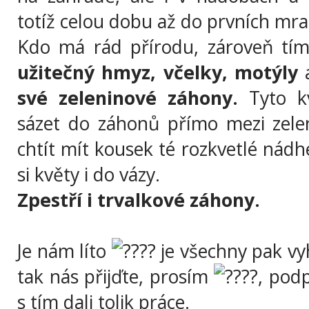
totíž celou dobu až do prvních mra
Kdo má rád přírodu, zároveň tím
užitečný hmyz, včelky, motýly
a
své zeleninové záhony.
Tyto kv
sázet do záhonů přímo mezi zele
chtít mít kousek té rozkvetlé nádh
si květy i do vázy.
Zpestří i trvalkové záhony.
Je nám líto
je všechny pak vy
tak nás přijďte, prosím
, podp
s tím dali tolik práce.