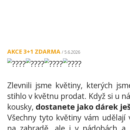
ÚVOD
O NÁS
ZAHRA
AKCE 3+1 ZDARMA
/ 5.6.2026
Zlevnili jsme květiny, kterých jsm
stihlo v květnu prodat. Když si u n
kousky,
dostanete jako dárek j
Všechny tyto květiny vám udělají
na zahradě, ale i v nádobách a t