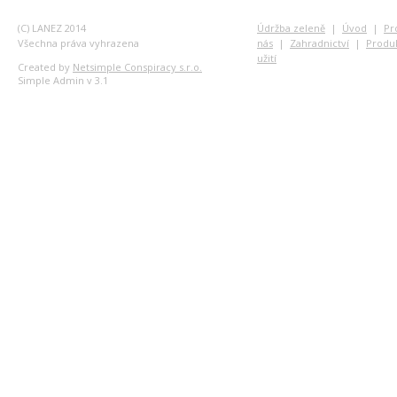
(C) LANEZ 2014
Údržba zeleně
|
Úvod
|
Pr
Všechna práva vyhrazena
nás
|
Zahradnictví
|
Produ
užití
Created by
Netsimple Conspiracy s.r.o.
Simple Admin v 3.1