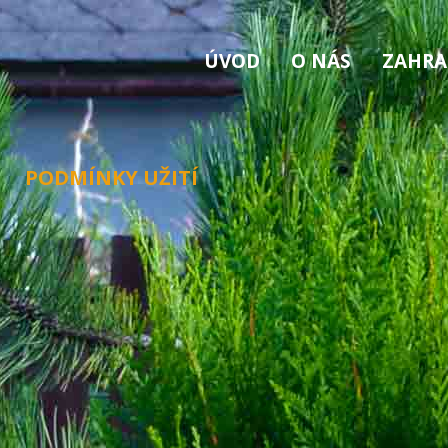
ÚVOD
O NÁS
ZAHRA
PODMÍNKY UŽITÍ