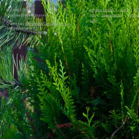
(C) LANEZ 2014
Údržba zeleně
|
Úvod
|
Pr
Všechna práva vyhrazena
nás
|
Zahradnictví
|
Produ
užití
Created by
Netsimple Conspiracy s.r.o.
Simple Admin v 3.1