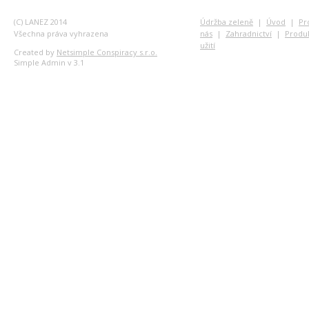
(C) LANEZ 2014
Údržba zeleně
|
Úvod
|
Pr
Všechna práva vyhrazena
nás
|
Zahradnictví
|
Produ
užití
Created by
Netsimple Conspiracy s.r.o.
Simple Admin v 3.1