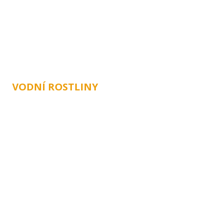
ÚVOD
O NÁS
ZAHRA
VODNÍ ROSTLINY