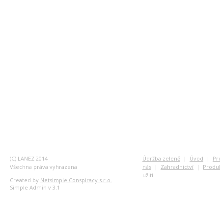
(C) LANEZ 2014
Údržba zeleně
|
Úvod
|
Pr
Všechna práva vyhrazena
nás
|
Zahradnictví
|
Produ
užití
Created by
Netsimple Conspiracy s.r.o.
Simple Admin v 3.1