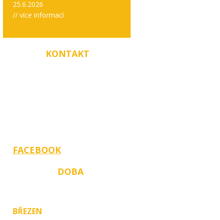
25.6.2026
// více informací
RYCHLÝ
KONTAKT
PRODEJNA: +420 774 406 093
Zahradní 686, 789 69 Postřelmov
Jana Špačková, vedoucí
Telefon: +420 734 575 629
E-mail: zahradylanez@seznam.cz
FACEBOOK
OTEVÍRACÍ
DOBA
dle měsíců v roce:
BŘEZEN