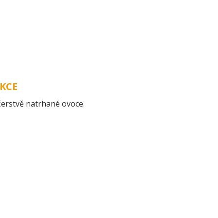
O NÁS
ZAHRADNICTVÍ
PRODUKTY
N
KCE
čerstvě natrhané ovoce.