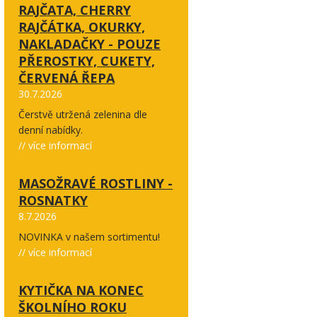
RAJČATA, CHERRY
RAJČÁTKA, OKURKY,
NAKLADAČKY - POUZE
PŘEROSTKY, CUKETY,
ČERVENÁ ŘEPA
30.7.2026
Čerstvě utržená zelenina dle
denní nabídky.
// více informací
MASOŽRAVÉ ROSTLINY -
ROSNATKY
8.7.2026
NOVINKA v našem sortimentu!
// více informací
KYTIČKA NA KONEC
ŠKOLNÍHO ROKU