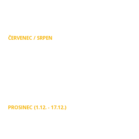
8:00 - 12:00 13:00 - 17:00
PÁ 8:00 - 15:30
SO 9:00 - 11:30
ČERVENEC / SRPEN
PO
ZAVŘENO!
ÚT 8:00-12:00 13:00-17:00
ST, ČT 8:00-12:00 13:00-15:00
PÁ 8:00-12:00 13:00-14:00
SO 9:00 - 11:00
PROSINEC (1.12. - 17.12.)
PO, ÚT, ST, ČT, PÁ 8:00 - 14:00
Od prosince do konce března
je v sobotu zavřeno a provoz je