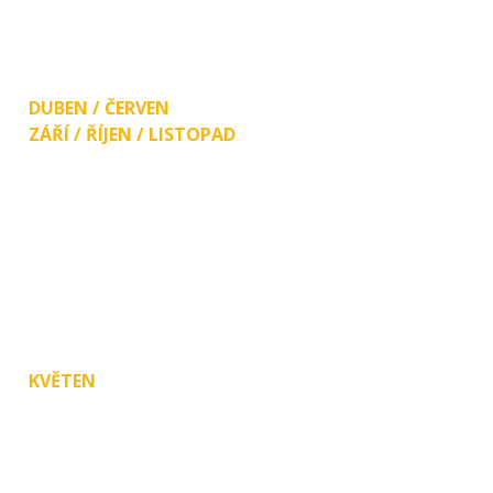
(prodej přísady, jarních květin)
PO - PÁ 8:00-12:00 13:00-15:30
DUBEN / ČERVEN
ZÁŘÍ / ŘÍJEN / LISTOPAD
PO
ZAVŘENO!
ÚT 8:00-12:00 13:00-17:00
ST, ČT 8:00-12:00 13:00-16:00
PÁ 8:00-12:00 13:00-15:00
SO 9:00 - 11:00
KVĚTEN
PO, ÚT, ST, ČT
(Býváme i déle, stačí zavolat.)