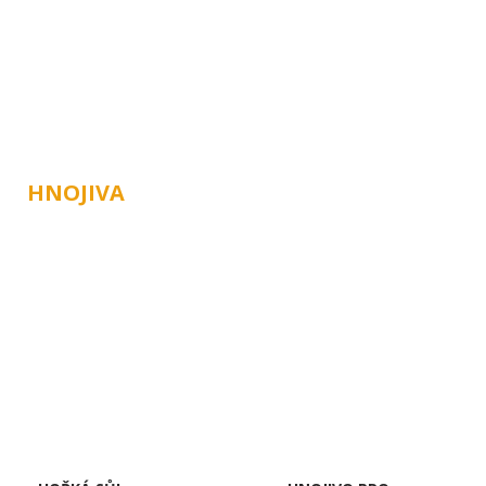
ÚVOD
O NÁS
ZAHRA
HNOJIVA