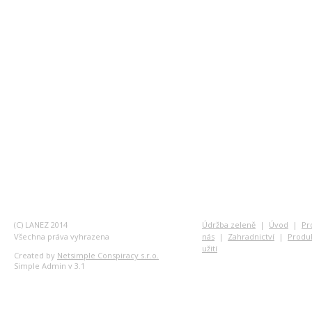
(C) LANEZ 2014
Údržba zeleně
|
Úvod
|
Pr
Všechna práva vyhrazena
nás
|
Zahradnictví
|
Produ
užití
Created by
Netsimple Conspiracy s.r.o.
Simple Admin v 3.1