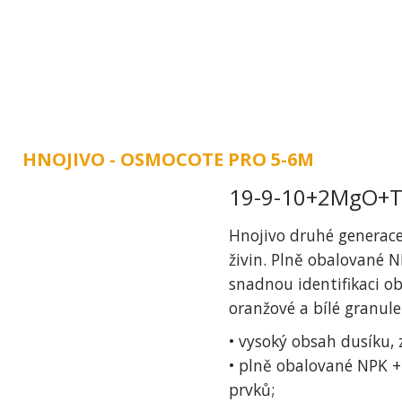
ÚVOD
O NÁS
ZAHRA
HNOJIVO - OSMOCOTE PRO 5-6M
19-9-10+2MgO+
Hnojivo druhé generac
živin. Plně obalované N
snadnou identifikaci o
oranžové a bílé granule
• vysoký obsah dusíku, z
• plně obalované NPK +
prvků;