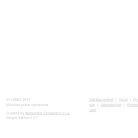
(C) LANEZ 2014
Údržba zeleně
|
Úvod
|
Pr
Všechna práva vyhrazena
nás
|
Zahradnictví
|
Produ
užití
Created by
Netsimple Conspiracy s.r.o.
Simple Admin v 3.1