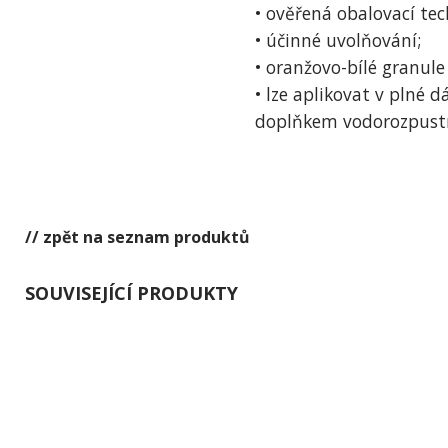
• ověřená obalovací tec
• účinné uvolňování;
• oranžovo-bílé granule
• lze aplikovat v plné 
doplňkem vodorozpustn
// zpět na seznam produktů
SOUVISEJÍCÍ PRODUKTY