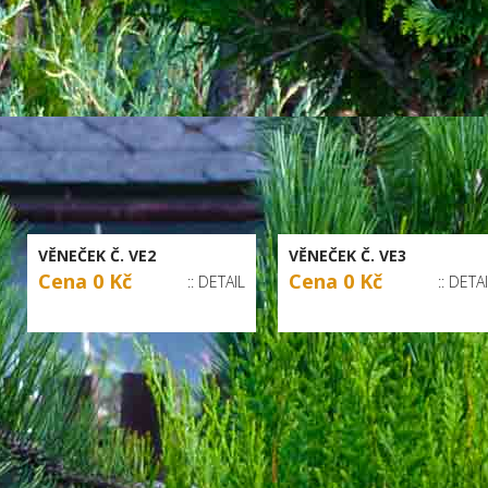
VĚNEČEK Č. VE2
VĚNEČEK Č. VE3
Cena 0 Kč
Cena 0 Kč
:: DETAIL
:: DETA