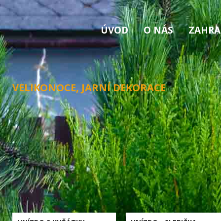
ÚVOD
O NÁS
ZAHRA
VELIKONOCE, JARNÍ DEKORACE