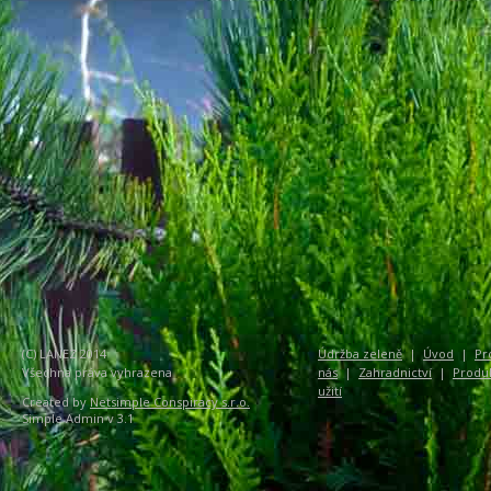
(C) LANEZ 2014
Údržba zeleně
|
Úvod
|
Pr
Všechna práva vyhrazena
nás
|
Zahradnictví
|
Produ
užití
Created by
Netsimple Conspiracy s.r.o.
Simple Admin v 3.1