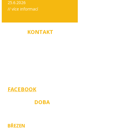
25.6.2026
// více informací
RYCHLÝ
KONTAKT
PRODEJNA: +420 774 406 093
Zahradní 686, 789 69 Postřelmov
Jana Špačková, vedoucí
Telefon: +420 734 575 629
E-mail: zahradylanez@seznam.cz
FACEBOOK
OTEVÍRACÍ
DOBA
dle měsíců v roce:
BŘEZEN