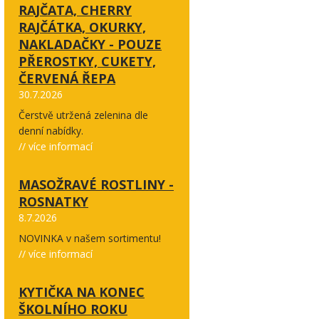
RAJČATA, CHERRY
RAJČÁTKA, OKURKY,
NAKLADAČKY - POUZE
PŘEROSTKY, CUKETY,
ČERVENÁ ŘEPA
30.7.2026
Čerstvě utržená zelenina dle
denní nabídky.
// více informací
MASOŽRAVÉ ROSTLINY -
ROSNATKY
8.7.2026
NOVINKA v našem sortimentu!
// více informací
KYTIČKA NA KONEC
ŠKOLNÍHO ROKU