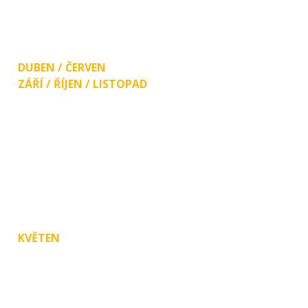
(prodej přísady, jarních květin)
PO - PÁ 8:00-12:00 13:00-15:30
DUBEN / ČERVEN
ZÁŘÍ / ŘÍJEN / LISTOPAD
PO
ZAVŘENO!
ÚT 8:00-12:00 13:00-17:00
ST, ČT 8:00-12:00 13:00-16:00
PÁ 8:00-12:00 13:00-15:00
SO 9:00 - 11:00
KVĚTEN
PO, ÚT, ST, ČT
(Býváme i déle, stačí zavolat.)