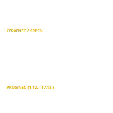
8:00 - 12:00 13:00 - 17:00
PÁ 8:00 - 15:30
SO 9:00 - 11:30
ČERVENEC / SRPEN
PO
ZAVŘENO!
ÚT 8:00-12:00 13:00-17:00
ST, ČT 8:00-12:00 13:00-15:00
PÁ 8:00-12:00 13:00-14:00
SO 9:00 - 11:00
PROSINEC (1.12. - 17.12.)
PO, ÚT, ST, ČT, PÁ 8:00 - 14:00
Od prosince do konce března
je v sobotu zavřeno a provoz je