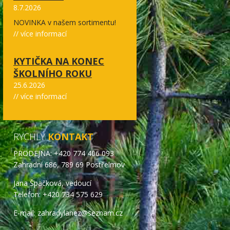
8.7.2026
NOVINKA v našem sortimentu!
// více informací
KYTIČKA NA KONEC
ŠKOLNÍHO ROKU
25.6.2026
// více informací
RYCHLÝ
KONTAKT
PRODEJNA: +420 774 406 093
Zahradní 686, 789 69 Postřelmov
Jana Špačková, vedoucí
Telefon: +420 734 575 629
E-mail: zahradylanez@seznam.cz