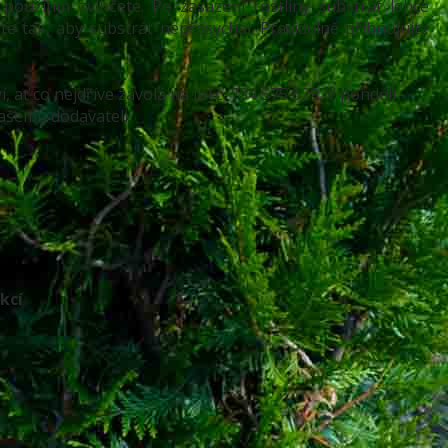
použitím zvlhčete. Po zasazení rostliny substrát lehce
ejte tak, aby substrát nepřesychal. Pravidelně přihnojujte
 ať co nejdříve zavolá na tel.č. 734 575 629. V pondělí
ašemu dodavateli.
kcí