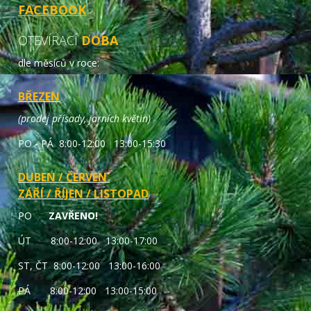
FACEBOOK
OTEVÍRACÍ
DOBA
dle měsíců v roce:
BŘEZEN
(prodej přísady, jarních květin)
PO - PÁ 8:00-12:00 13:00-15:30
DUBEN / ČERVEN
ZÁŘÍ / ŘÍJEN / LISTOPAD
PO
ZAVŘENO!
ÚT 8:00-12:00 13:00-17:00
ST, ČT 8:00-12:00 13:00-16:00
PÁ 8:00-12:00 13:00-15:00