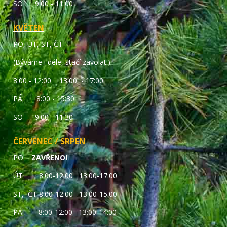
SO 9:00 - 11:00
KVĚTEN
PO, ÚT, ST, ČT
(Býváme i déle, stačí zavolat.)
8:00 - 12:00 13:00 - 17:00
PÁ 8:00 - 15:30
SO 9:00 - 11:30
ČERVENEC / SRPEN
PO
ZAVŘENO!
ÚT 8:00-12:00 13:00-17:00
ST, ČT 8:00-12:00 13:00-15:00
PÁ 8:00-12:00 13:00-14:00