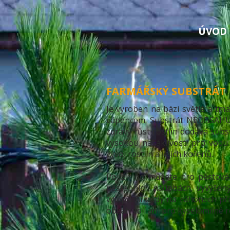
ÚVOD
FARMÁŘSKÝ SUBSTRÁT
Je vyroben na bázi světlé a t
vápencem. Substrát NEOBSAHUJE
zdravý růst rostlin dodává sub
vysokou nasáklivostí pro vodu
vývoj rostlin a jejich kořenů.
Použít ho můžete pro pěstování
pěstebních nádobách, vyvýšen
vylepšení půdy na záhonech při 
obsah solí ani pro kyselomilné ro