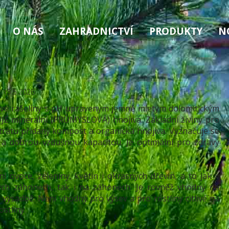
O NÁS
ZAHRADNICTVÍ
PRODUKTY
N
/ 15.5.2026
mavé rašeliny s pH upraveným jemně mletým dolomitickým
 minerální (PRŮMYSLOVÁ) hnojiva. Základní živiny pro
strátu přidaný kompost a organická hnojiva. Vyznačuje se
 a dobrou vzdušnou kapacitou. Je optimální pro zdravý
 ovoce, zeleniny, květin i okrasných dřevin, a to jak v
ých záhonech, tak i na záhonech. Je rovněž vhodný na
výsadbě. Není vhodný pro výsev a pro rostliny citlivé na
stliny.