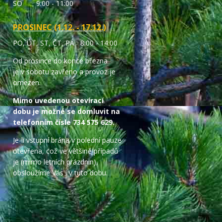
SO 9:00 - 11:00
PROSINEC (1.12. - 17.12.)
PO, ÚT, ST, ČT, PÁ 8:00 - 14:00
Od prosince do konce března
je v sobotu zavřeno a provoz je
omezen.
Mimo uvedenou otevírací
dobu je možné se domluvit na
telefonním čísle 734 575 629.
Je-li vstupní brána v polední pauze
otevřena, což ve většině případů
je (mimo letních prázdnin),
obsloužíme Vás i v tuto dobu.