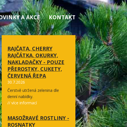
OVINKY A AKCE
KONTAKT
RAJČATA, CHERRY
RAJČÁTKA, OKURKY,
NAKLADAČKY - POUZE
PŘEROSTKY, CUKETY,
ČERVENÁ ŘEPA
30.7.2026
Čerstvě utržená zelenina dle
denní nabídky.
// více informací
MASOŽRAVÉ ROSTLINY -
ROSNATKY