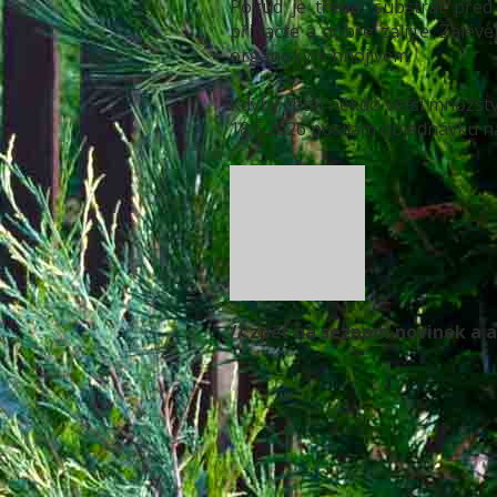
Pokud je třeba, substrát před 
přitlačte a dobře zalijte. Zalév
organickým hnojivem.
Kdyby chtěl někdo větší množství,
18.5.2026 posílám objednávku n
// zpět na seznam novinek a a