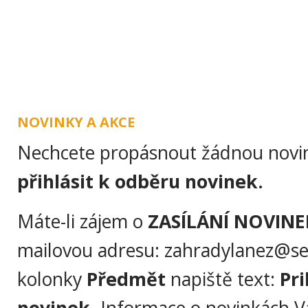
ÚVOD
O NÁS
ZAHRA
NOVINKY A AKCE
Nechcete propásnout žádnou novin
přihlásit k odběru novinek.
Máte-li zájem o
ZASÍLÁNÍ NOVINE
mailovou adresu: zahradylanez@se
kolonky
Předmět
napiště text:
Pri
novinek.
Informace o novinkách 