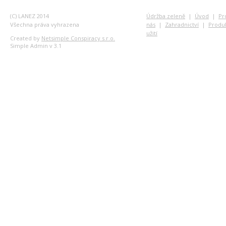
(C) LANEZ 2014
Údržba zeleně
|
Úvod
|
Pr
Všechna práva vyhrazena
nás
|
Zahradnictví
|
Produ
užití
Created by
Netsimple Conspiracy s.r.o.
Simple Admin v 3.1