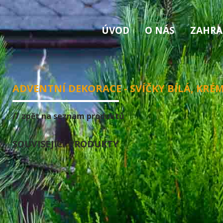
ÚVOD
O NÁS
ZAHRA
ADVENTNÍ DEKORACE - SVÍČKY BÍLÁ, KRÉ
// zpět na seznam produktů
SOUVISEJÍCÍ PRODUKTY