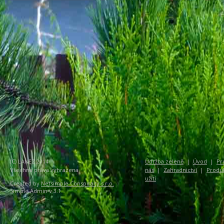
(C) LANEZ 2014
Údržba zeleně
|
Úvod
|
Pr
Všechna práva vyhrazena
nás
|
Zahradnictví
|
Produ
užití
Created by
Netsimple Conspiracy s.r.o.
Simple Admin v 3.1