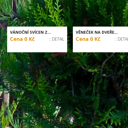
VÁNOČNÍ SVÍCEN Z...
VĚNEČEK NA DVEŘE...
Cena 0 Kč
Cena 0 Kč
:: DETAIL
:: DETA