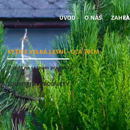
ÚVOD
O NÁS
ZAHRA
KYTICE VELKÁ LESNÍ - CCA 70CM
// zpět na seznam produktů
SOUVISEJÍCÍ PRODUKTY