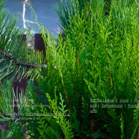
(C) LANEZ 2014
Údržba zeleně
|
Úvod
|
Pr
Všechna práva vyhrazena
nás
|
Zahradnictví
|
Produ
užití
Created by
Netsimple Conspiracy s.r.o.
Simple Admin v 3.1