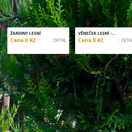
ŽARDINY LESNÍ
VĚNEČEK LESNÍ -...
Cena 0 Kč
Cena 0 Kč
:: DETAIL
:: DETA