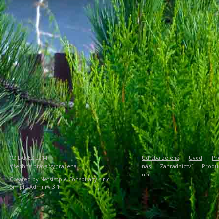
(C) LANEZ 2014
Údržba zeleně
|
Úvod
|
Pr
Všechna práva vyhrazena
nás
|
Zahradnictví
|
Produ
užití
Created by
Netsimple Conspiracy s.r.o.
Simple Admin v 3.1