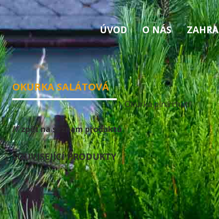
ÚVOD
O NÁS
ZAHRA
OKURKA SALÁTOVÁ
Okurka plná chuti!
// zpět na seznam produktů
SOUVISEJÍCÍ PRODUKTY