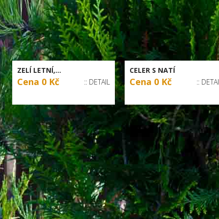
ZELÍ LETNÍ,...
CELER S NATÍ
Cena 0 Kč
Cena 0 Kč
:: DETAIL
:: DETA