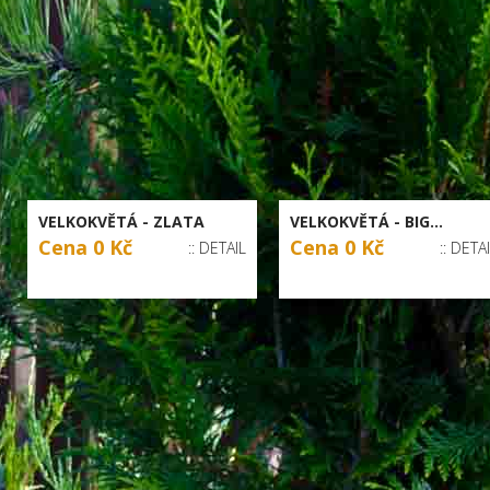
VELKOKVĚTÁ - ZLATA
VELKOKVĚTÁ - BIG...
Cena 0 Kč
Cena 0 Kč
:: DETAIL
:: DETA