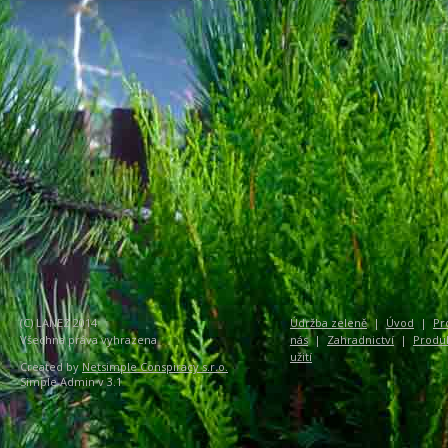
(C) LANEZ 2014
Údržba zeleně
|
Úvod
|
Pr
Všechna práva vyhrazena
nás
|
Zahradnictví
|
Produ
užití
Created by
Netsimple Conspiracy s.r.o.
Simple Admin v 3.1