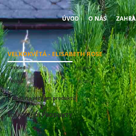
ÚVOD
O NÁS
ZAHRA
VELKOKVĚTÁ - ELISABETH ROSE
Vzhled:
růžová
Výška:
70 cm
// zpět na seznam produktů
SOUVISEJÍCÍ PRODUKTY