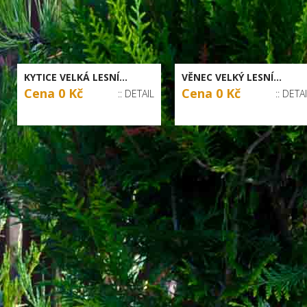
KYTICE VELKÁ LESNÍ...
VĚNEC VELKÝ LESNÍ...
Cena 0 Kč
Cena 0 Kč
:: DETAIL
:: DETA