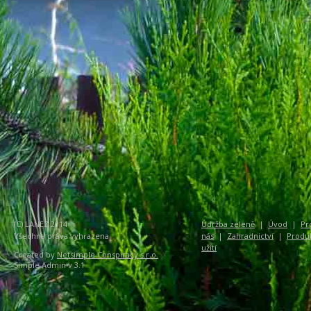
(C) LANEZ 2014
Údržba zeleně
|
Úvod
|
Pr
Všechna práva vyhrazena
nás
|
Zahradnictví
|
Produ
užití
Created by
Netsimple Conspiracy s.r.o.
Simple Admin v 3.1