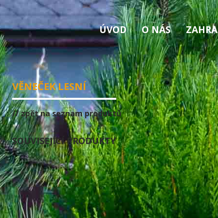
ÚVOD
O NÁS
ZAHRA
VĚNEČEK LESNÍ
// zpět na seznam produktů
SOUVISEJÍCÍ PRODUKTY