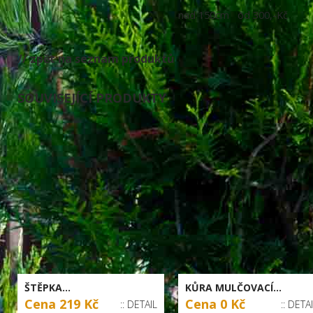
nad 150cm od 300,-Kč
// zpět na seznam produktů
SOUVISEJÍCÍ PRODUKTY
ŠTĚPKA...
KŮRA MULČOVACÍ...
Cena 219 Kč
Cena 0 Kč
:: DETAIL
:: DETA