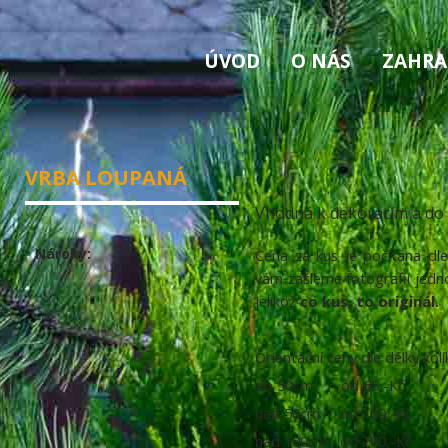
ÚVOD
O NÁS
ZAHRA
VRBA LOUPANÁ
Vhodná k dekoracím a do s
Nároky:
Cena za kus je počítána dl
vám zašleme fotografii jedno
jelikož
co kus, to originál.
Orientační ceny dle délky kolí
do 50cm od 65,-Kč
nad 50cm od 100,-Kč
nad 100cm od 200,-Kč