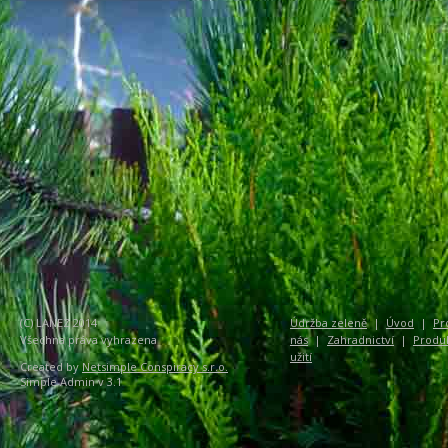
(C) LANEZ 2014
Údržba zeleně
|
Úvod
|
Pr
Všechna práva vyhrazena
nás
|
Zahradnictví
|
Produ
užití
Created by
Netsimple Conspiracy s.r.o.
Simple Admin v 3.1