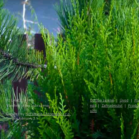
(C) LANEZ 2014
Údržba zeleně
|
Úvod
|
Pr
Všechna práva vyhrazena
nás
|
Zahradnictví
|
Produ
užití
Created by
Netsimple Conspiracy s.r.o.
Simple Admin v 3.1