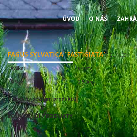
ÚVOD
O NÁS
ZAHRA
FAGUS SYLVATICA ´FASTIGIATA´
/ BUK LESNÍ
Výška:
6-10m
Šířka:
2,5-3m
// zpět na seznam produktů
SOUVISEJÍCÍ PRODUKTY