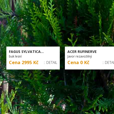
FAGUS SYLVATICA...
ACER RUFINERVE
buk lesní
Javor rezavožilný
Cena 2995 Kč
Cena 0 Kč
:: DETAIL
:: DETA