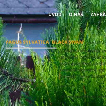
ÚVOD
O NÁS
ZAHRA
FAGUS SYLVATICA ´BLACK SWAN´
/ BUK LESNÍ
V mládí roste docela r
začne své větve sklánět
svým způsobem unikát 
terminálních větví, což
naopak. Tím se zdůrazn
Dostupnost:
ano 2025
Charakter:
Středně vysoký listnatý strom