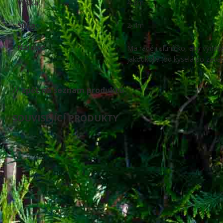
Výška:
4-8m
Šířka:
2-4m
Nároky:
Má raději sluníčko, aby vynikl
jakoukoliv (od kyselá po zásad
// zpět na seznam produktů
SOUVISEJÍCÍ PRODUKTY