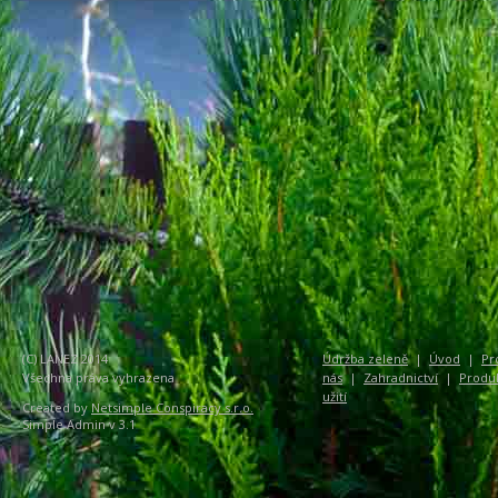
(C) LANEZ 2014
Údržba zeleně
|
Úvod
|
Pr
Všechna práva vyhrazena
nás
|
Zahradnictví
|
Produ
užití
Created by
Netsimple Conspiracy s.r.o.
Simple Admin v 3.1