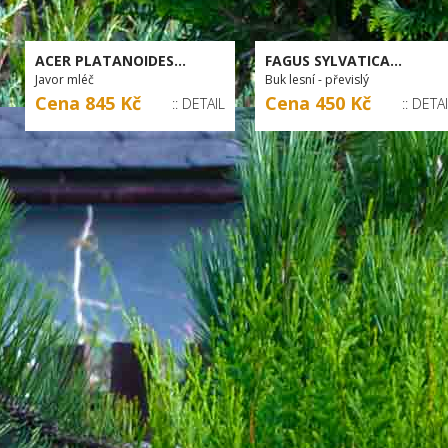
ACER PLATANOIDES...
FAGUS SYLVATICA...
Javor mléč
Buk lesní - převislý
Cena 845 Kč
Cena 450 Kč
:: DETAIL
:: DETA