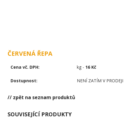
ÚVOD
O NÁS
ZAHRA
ČERVENÁ ŘEPA
Cena vč. DPH:
kg -
16 Kč
Dostupnost:
NENÍ ZATÍM V PRODEJI
// zpět na seznam produktů
SOUVISEJÍCÍ PRODUKTY