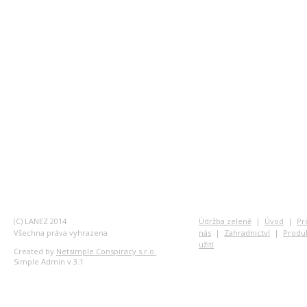
(C) LANEZ 2014
Údržba zeleně
|
Úvod
|
Pr
Všechna práva vyhrazena
nás
|
Zahradnictví
|
Produ
užití
Created by
Netsimple Conspiracy s.r.o.
Simple Admin v 3.1