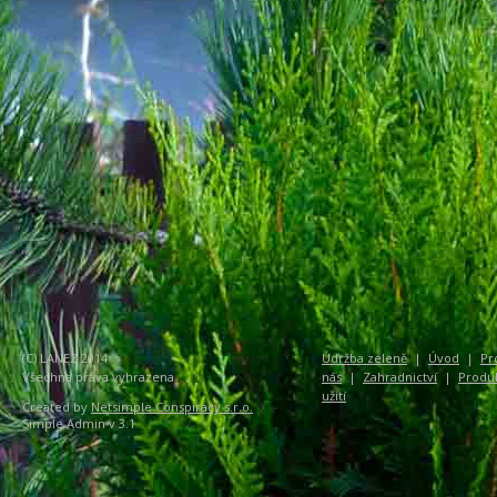
(C) LANEZ 2014
Údržba zeleně
|
Úvod
|
Pr
Všechna práva vyhrazena
nás
|
Zahradnictví
|
Produ
užití
Created by
Netsimple Conspiracy s.r.o.
Simple Admin v 3.1