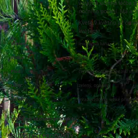
výrazně účinná léčba 
nočního pocení. Má ant
Kvete v květnu až čer
květem.
Vzhled:
levotočivá liána
Výška:
3-6m
Plod:
červená bobule v hroznu VII.-I
Listy:
zelený, opadavý
Nároky:
mrazuvzdorná, lehké přistíněn
// zpět na seznam produktů
SOUVISEJÍCÍ PRODUKTY