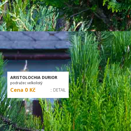
ARISTOLOCHIA DURIOR
podražec velkolistý
Cena 0 Kč
:: DETAIL