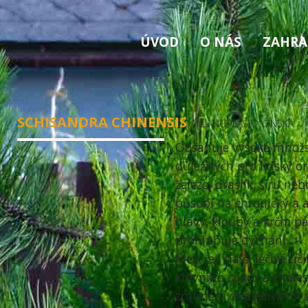
ÚVOD
O NÁS
ZAHRA
SCHISANDRA CHINENSIS
/ KLANOPLAŠKA ČÍNSKÁ
Obsahuje vysoké množst
důležitých pro lidský o
železo, draslík, síru neb
působí na chronický a a
hlavy, klouby a krční pá
prohlubuje dýchání.
Mezi její další léčivé ú
krevního cukru a chole
zmírnění depresivních 