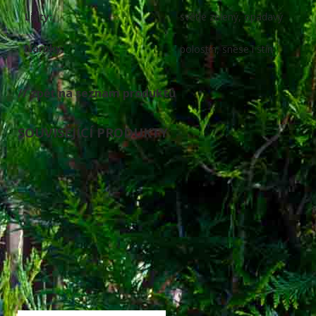
Listy:
světle zelený, opadavý
Nároky:
polostín, snese i stín
// zpět na seznam produktů
SOUVISEJÍCÍ PRODUKTY