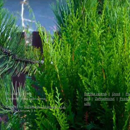
(C) LANEZ 2014
Údržba zeleně
|
Úvod
|
Pr
Všechna práva vyhrazena
nás
|
Zahradnictví
|
Produ
užití
Created by
Netsimple Conspiracy s.r.o.
Simple Admin v 3.1