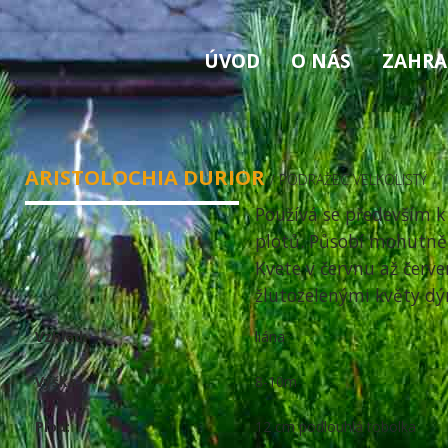
ÚVOD
O NÁS
ZAHRA
ARISTOLOCHIA DURIOR
/ PODRAŽEC VELKOLISTÝ
Používá se především k 
plotů. Působí mohutně,
Kvete v červnu až čer
žlutozelenými květy dý
Vzhled:
liána
Výška:
8-10m
Plod:
12 cm podlouhlá tobolka