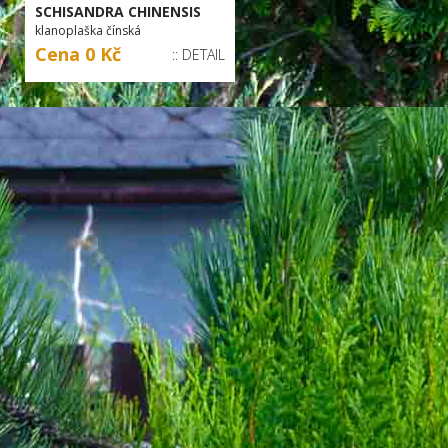
SCHISANDRA CHINENSIS
klanoplaška čínská
Cena 0 Kč
:: DETAIL